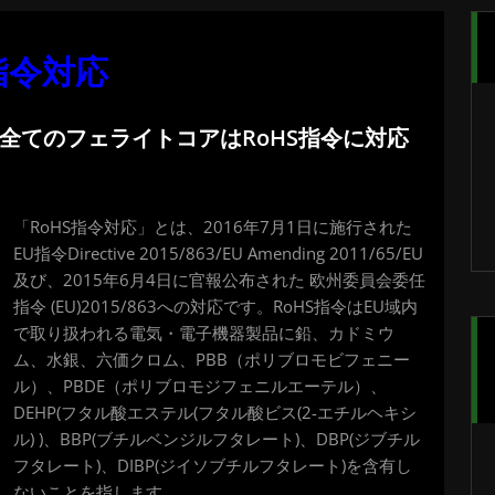
指令対応
全てのフェライトコアはRoHS指令に対応
「RoHS指令対応」とは、2016年7月1日に施行された
EU指令Directive 2015/863/EU Amending 2011/65/EU
及び、2015年6月4日に官報公布された 欧州委員会委任
指令 (EU)2015/863への対応です。RoHS指令はEU域内
で取り扱われる電気・電子機器製品に鉛、カドミウ
ム、水銀、六価クロム、PBB（ポリブロモビフェニー
ル）、PBDE（ポリブロモジフェニルエーテル）、
DEHP(フタル酸エステル(フタル酸ビス(2-エチルヘキシ
ル) )、BBP(ブチルベンジルフタレート)、DBP(ジブチル
フタレート)、DIBP(ジイソブチルフタレート)を含有し
ないことを指します。