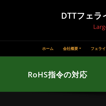
コ
ン
DTTフェライトグ
テ
ン
Larg
ツ
へ
ス
キ
ッ
ホーム
会社概要
フェライ
プ
RoHS指令の対応