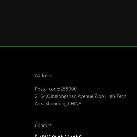
Address
Postal code:255000
2164,Qinglongshan Avenue,Zibo High-Tech
Area,Shandong,CHINA.
Contact
(86)186 6572 5553